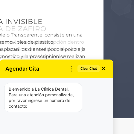
 DE ZAFIRO
iro son una excelente opción dentro
sus cualidades estéticas, técnicas y
muy similar al de los brackets
×
⋮
Agendar Cita
Clear Chat
Bienvenido a La Clínica Dental.
Para una atención personalizada,
por favor ingrese un número de
contacto: