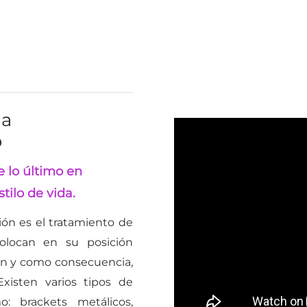
ia
o
e lo último en
tilo de vida.
ción es el tratamiento de
olocan en su posición
ión y como consecuencia,
xisten varios tipos de
o: brackets metálicos,