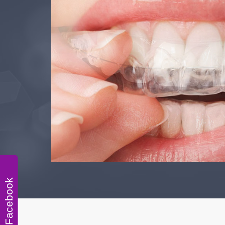
 una
o a la
alizan
Facebook