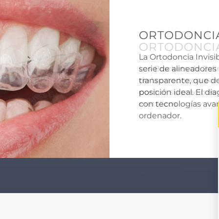
ORTODONCIA
Los Brackets de Zaf
de la ortodoncia por 
porque su precio es 
metálicos.