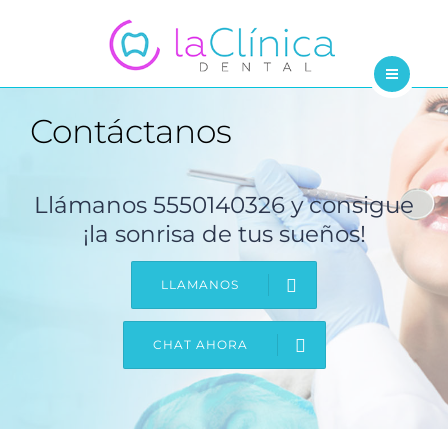
TRATAMIENTOS
DENTISTAS
INICIO
Contáctanos
BLOG
NOSOTROS
CONTÁCTANOS
TRATAMIENTOS
Llámanos 5550140326 y consigue
¡la sonrisa de tus sueños!
DENTISTAS
LLAMANOS
BLOG
CONTÁCTANOS
CHAT AHORA