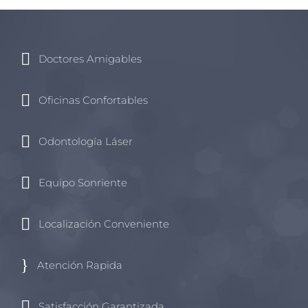
Doctores Amigables
Oficinas Confortables
Odontología Láser
Equipo Sonriente
Localización Conveniente
Atención Rapida
Satisfacción Garantizada